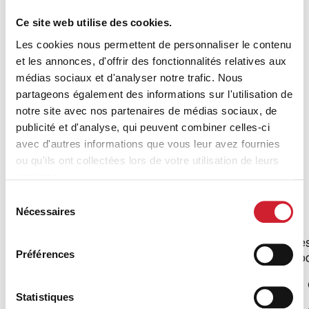
Ce site web utilise des cookies.
Les cookies nous permettent de personnaliser le contenu
Les 10 engagements
et les annonces, d'offrir des fonctionnalités relatives aux
de BNI pour vous
médias sociaux et d'analyser notre trafic. Nous
partageons également des informations sur l'utilisation de
aider dans la
notre site avec nos partenaires de médias sociaux, de
croissance de votre
publicité et d'analyse, qui peuvent combiner celles-ci
avec d'autres informations que vous leur avez fournies
entreprise
ou qu'ils ont collectées lors de votre utilisation de leurs
services.
Sélection
Les affaires avec BNI
Nécessaires
du
On s’appuie sur une équipe pour
consentement
C'e
générer un flux constant de nouveaux
prod
Préférences
clients.
On 
On évite les impasses pour réussir plus
Statistiques
rapidement !