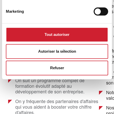
On 
que 
des
Marketing
Ses efforts et ses réussites sont
valorisés.
On 
On intègre un réseau de chefs
d'entreprise formés à la détection et la
Tout autoriser
On 
transmission de recommandations
qualifiées.
Not
Autoriser la sélection
con
On est le représentant exclusif de sa
ent
spécialité professionnelle dans son
Refuser
Groupe.
On 
com
On suit un programme complet de
son
formation évolutif adapté au
développement de son entreprise.
Notr
valo
On y fréquente des partenaires d'affaires
qui vous aident à booster votre chiffre
Nos
d'affaires.
proj